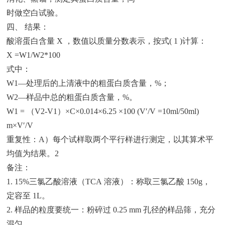
时做空白试验。
四、 结果：
酸溶蛋白含量 X ，数值以质量分数表示，按式( 1 )计算：
X =W1/W2*100
式中：
W1—处理后的上清液中的粗蛋白质含量，%；
W2—样品中总的粗蛋白质含量，%。
W1 = （V2-V1）×C×0.014×6.25 ×100 (V′/V =10ml/50ml)
m×V′/V
重复性：A）每个试样取两个平行样进行测定，以其算术平
均值为结果。2
备注：
1. 15%三氯乙酸溶液（TCA 溶液）：称取三氯乙酸 150g，
定容至 1L。
2. 样品的粒度要统一：粉碎过 0.25 mm 孔径的样品筛，充分
混匀。