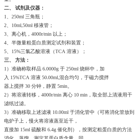
二、 试剂及仪器：
1、250ml 三角瓶；
2、10ml,50ml 移液管；
3、离心机，4000r/min 以上；
4、半微量粗蛋白质测定试剂和装置；
5、15%三氯乙酸溶液（TCA 溶液）；
三、 方法：
1）准确称取样品 6.0000g 于 250ml 烧杯中，加
入 15%TCA 溶液 50.00ml,混合均匀，于磁力搅拌
器上搅拌 30 分钟，静置 5min。
2）将溶液转移，4000r/min 离心 10 min，取全部上清液用干
滤纸过滤。
3）准确移取上述滤液 10.00ml 于消化管中（可将消化管放到
电炉子上，慢火将溶液蒸至近干，
直接加 15ml 硫酸和 6.4g 催化剂），按测定粗蛋白质的方法
消化、蒸馏，测定其蛋白质含量，同