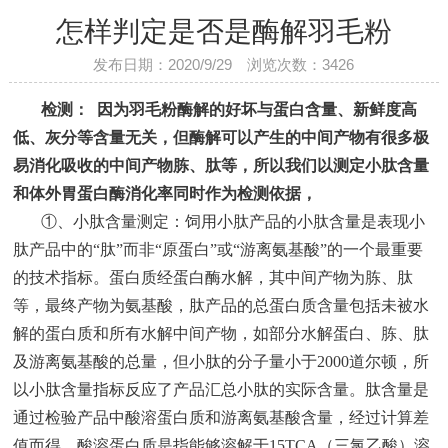
怎样判定是否是酶解羽毛粉
发布日期：2020/9/29 浏览次数：
3426
检测：
因为羽毛粉酶解的好坏与蛋白含量、新鲜度高
低、灰分等含量无关，但酶解可以产生的中间产物有很多极
易消化吸收的中间产物胨、肽等，所以我们以测定小肽含量
和体外胃蛋白酶消化率同时作为检测依据，
①、小肽含量测定：饲用小肽产品的小肽含量是表现小
肽产品中的“肽”而非“原蛋白”或“游离氨基酸”的一个最重要
的技术指标。蛋白质经蛋白酶水解，其中间产物为胨、肽
等，最终产物为氨基酸，肽产品的总蛋白质含量包括未被水
解的蛋白质和所有水解中间产物，如部分水解蛋白、胨、肽
及游离氨基酸的总量，但小肽的分子量小于2000道尔顿，所
以小肽含量指标反应了产品汇总小肽的实际含量。肽含量是
通过检验产品中酸溶蛋白质和游离氨基酸含量，经过计算差
值而得。酸溶蛋白质是指能够溶解于15TCA（三氯乙酸）溶